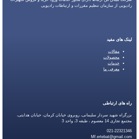
رادیویی از سازمان تنظیم مقررات و ارتباطات رادیویی
لینک های مفید
مقالات
محصولات
خدمات
معرفی ما
راه های ارتباطی
بزرگراه شهید سردار سلیمانی، روبروی خیابان کرمان، خیابان هدایتی،
مجتمع تجاری 14 معصوم ، طبقه 3، واحد 3
021-22321346
Mf.ertebat@gmail.com