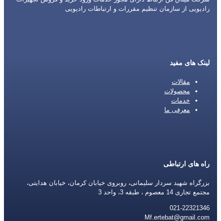
رادیویی از سازمان تنظیم مقررات و ارتباطات رادیویی
لینک های مفید
مقالات
محصولات
خدمات
معرفی ما
راه های ارتباطی
بزرگراه شهید سردار سلیمانی، روبروی خیابان کرمان، خیابان هدایتی،
مجتمع تجاری 14 معصوم ، طبقه 3، واحد 3
021-22321346
Mf.ertebat@gmail.com