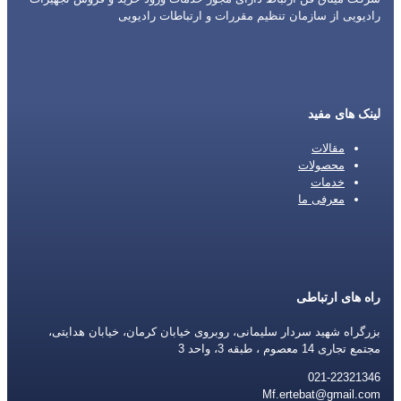
رادیویی از سازمان تنظیم مقررات و ارتباطات رادیویی
لینک های مفید
مقالات
محصولات
خدمات
معرفی ما
راه های ارتباطی
بزرگراه شهید سردار سلیمانی، روبروی خیابان کرمان، خیابان هدایتی،
مجتمع تجاری 14 معصوم ، طبقه 3، واحد 3
021-22321346
Mf.ertebat@gmail.com