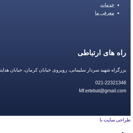
خدمات
معرفی ما
راه های ارتباطی
بزرگراه شهید سردار سلیمانی، روبروی خیابان کرمان، خیابان هدایتی، مجتمع تجاری 14 مع
021-22321346
Mf.ertebat@gmail.com
طراحی سایت با
rayanweb.com