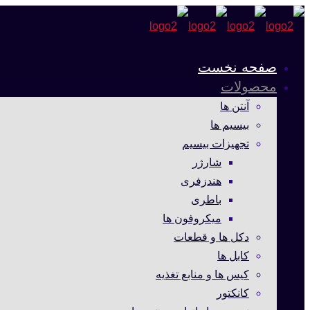
صفحه نخست
محصولات
آنتن ها
بیسیم ها
تجهیزات بیسیم
شارژر
هندزفری
باطری
میکروفون ها
دکل ها و قطعات
کابل ها
کیس ها و منابع تغذیه
کانکتور