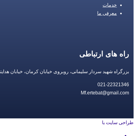
خدمات
معرفی ما
راه های ارتباطی
بزرگراه شهید سردار سلیمانی، روبروی خیابان کرمان، خیابان هدایتی، مجتمع تجاری 14 مع
021-22321346
Mf.ertebat@gmail.com
طراحی سایت با
rayanweb.com