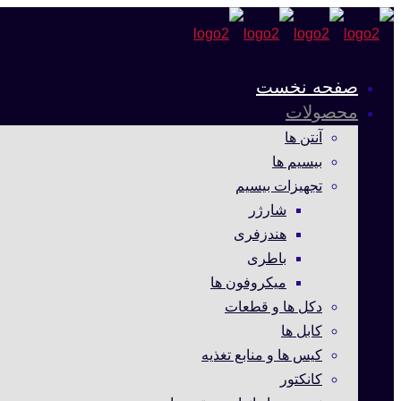
صفحه نخست
محصولات
آنتن ها
بیسیم ها
تجهیزات بیسیم
شارژر
هندزفری
باطری
میکروفون ها
دکل ها و قطعات
کابل ها
کیس ها و منابع تغذیه
کانکتور