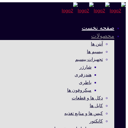
صفحه نخست
محصولات
آنتن ها
بیسیم ها
تجهیزات بیسیم
شارژر
هندزفری
باطری
میکروفون ها
دکل ها و قطعات
کابل ها
کیس ها و منابع تغذیه
کانکتور