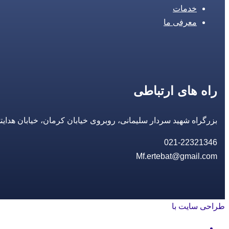
خدمات
معرفی ما
راه های ارتباطی
بزرگراه شهید سردار سلیمانی، روبروی خیابان کرمان، خیابان هدایتی، مجتمع تجاری 14 مع
021-22321346
Mf.ertebat@gmail.com
طراحی سایت با
rayanweb.com