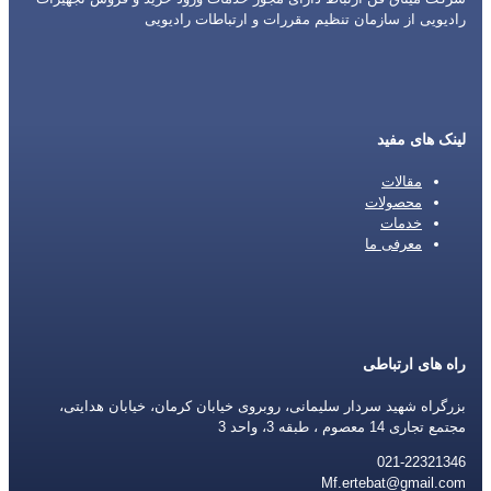
رادیویی از سازمان تنظیم مقررات و ارتباطات رادیویی
لینک های مفید
مقالات
محصولات
خدمات
معرفی ما
راه های ارتباطی
بزرگراه شهید سردار سلیمانی، روبروی خیابان کرمان، خیابان هدایتی،
مجتمع تجاری 14 معصوم ، طبقه 3، واحد 3
021-22321346
Mf.ertebat@gmail.com