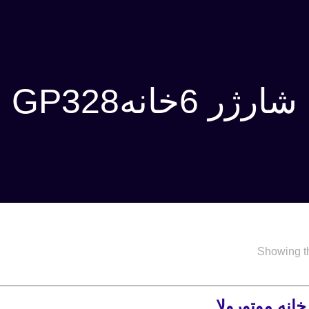
شارژر 6خانهGP328
Showing th