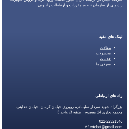
رادیویی از سازمان تنظیم مقررات و ارتباطات رادیویی
لینک های مفید
مقالات
محصولات
خدمات
معرفی ما
راه های ارتباطی
بزرگراه شهید سردار سلیمانی، روبروی خیابان کرمان، خیابان هدایتی،
مجتمع تجاری 14 معصوم ، طبقه 3، واحد 3
021-22321346
Mf.ertebat@gmail.com