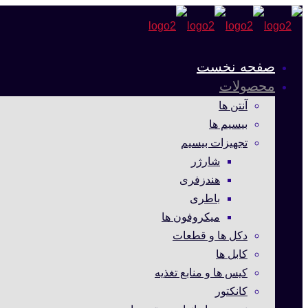
صفحه نخست
محصولات
آنتن ها
بیسیم ها
تجهیزات بیسیم
شارژر
هندزفری
باطری
میکروفون ها
دکل ها و قطعات
کابل ها
کیس ها و منابع تغذیه
کانکتور