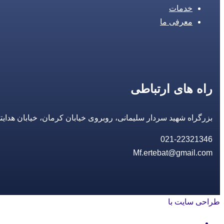
خدمات
معرفی ما
راه های ارتباطی
بزرگراه شهید سردار سلیمانی، روبروی خیابان کرمان، خیابان هدایتی، مجتمع تجاری 14 مع
021-22321346
Mf.ertebat@gmail.com
طراحی سایت با
rayanweb.com