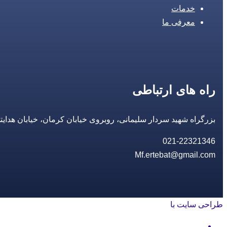
خدمات
معرفی ما
راه های ارتباطی
بزرگراه شهید سردار سلیمانی، روبروی خیابان کرمان، خیابان هدایتی، مجتمع تجاری 14 مع
021-22321346
Mf.ertebat@gmail.com
طراحی سایت با
rayanweb.com