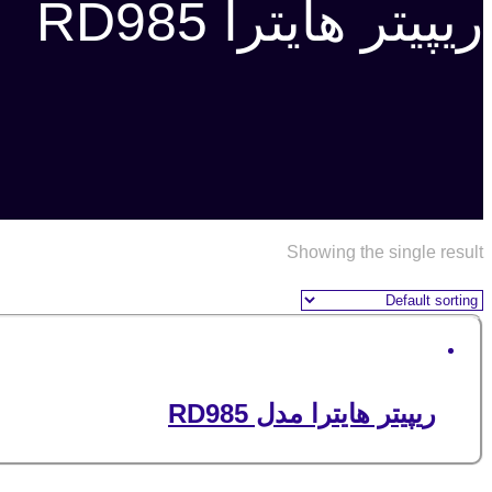
ریپیتر هایترا RD985
Showing the single result
ریپیتر هایترا مدل RD985