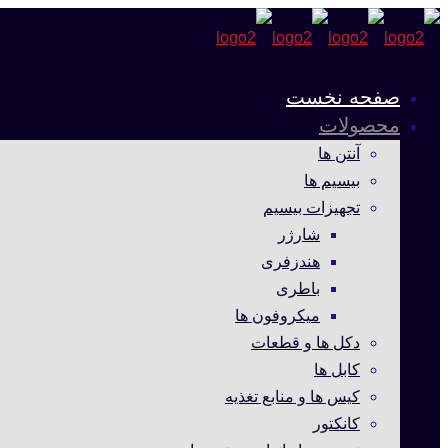
صفحه نخست
محصولات
آنتن ها
بیسیم ها
تجهیزات بیسیم
شارژر
هندزفری
باطری
میکروفون ها
دکل ها و قطعات
کابل ها
کیس ها و منابع تغذیه
کانکتور