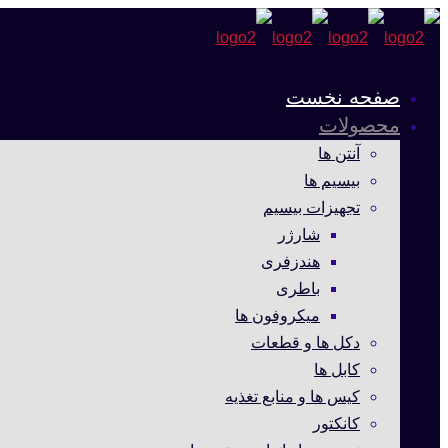
صفحه نخست
محصولات
آنتن ها
بیسیم ها
تجهیزات بیسیم
شارژر
هندزفری
باطری
میکروفون ها
دکل ها و قطعات
کابل ها
کیس ها و منابع تغذیه
کانکتور