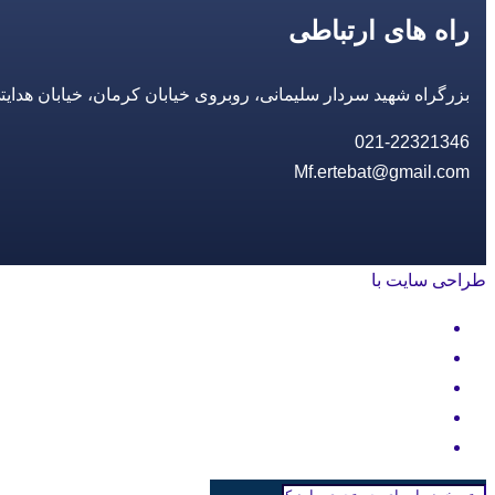
راه های ارتباطی
بزرگراه شهید سردار سلیمانی، روبروی خیابان کرمان، خیابان هدایتی، مجتمع تجاری 14 مع
021-22321346
Mf.ertebat@gmail.com
طراحی سایت با
rayanweb.com