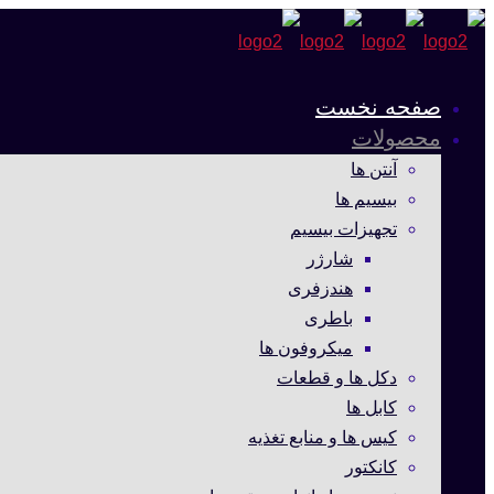
صفحه نخست
محصولات
آنتن ها
بیسیم ها
تجهیزات بیسیم
شارژر
هندزفری
باطری
میکروفون ها
دکل ها و قطعات
کابل ها
کیس ها و منابع تغذیه
کانکتور