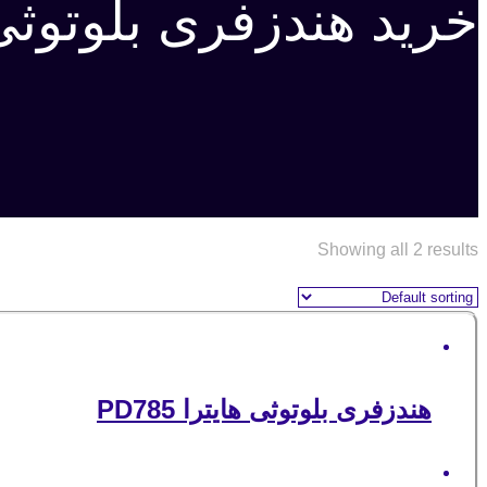
خرید هندزفری بلوتوثی 
Showing all 2 results
هندزفری بلوتوثی هایترا PD785