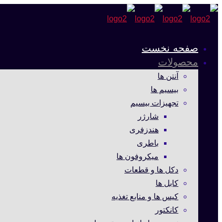
صفحه نخست
محصولات
آنتن ها
بیسیم ها
تجهیزات بیسیم
شارژر
هندزفری
باطری
میکروفون ها
دکل ها و قطعات
کابل ها
کیس ها و منابع تغذیه
کانکتور