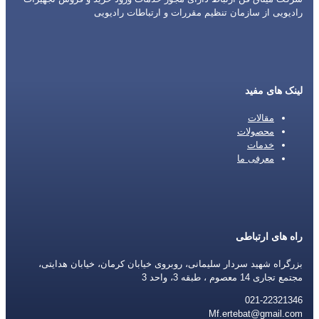
رادیویی از سازمان تنظیم مقررات و ارتباطات رادیویی
لینک های مفید
مقالات
محصولات
خدمات
معرفی ما
راه های ارتباطی
بزرگراه شهید سردار سلیمانی، روبروی خیابان کرمان، خیابان هدایتی،
مجتمع تجاری 14 معصوم ، طبقه 3، واحد 3
021-22321346
Mf.ertebat@gmail.com