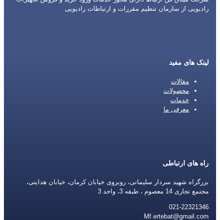
رادیویی از سازمان تنظیم مقررات و ارتباطات رادیویی
لینک های مفید
مقالات
محصولات
خدمات
معرفی ما
راه های ارتباطی
بزرگراه شهید سردار سلیمانی، روبروی خیابان کرمان، خیابان هدایتی،
مجتمع تجاری 14 معصوم ، طبقه 3، واحد 3
021-22321346
Mf.ertebat@gmail.com