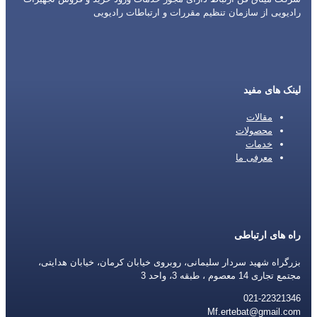
رادیویی از سازمان تنظیم مقررات و ارتباطات رادیویی
لینک های مفید
مقالات
محصولات
خدمات
معرفی ما
راه های ارتباطی
بزرگراه شهید سردار سلیمانی، روبروی خیابان کرمان، خیابان هدایتی،
مجتمع تجاری 14 معصوم ، طبقه 3، واحد 3
021-22321346
Mf.ertebat@gmail.com