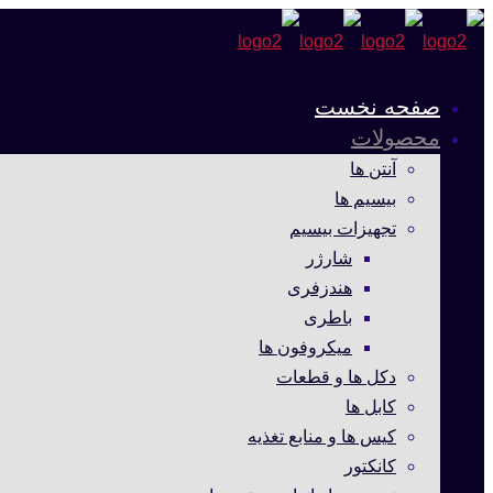
صفحه نخست
محصولات
آنتن ها
بیسیم ها
تجهیزات بیسیم
شارژر
هندزفری
باطری
میکروفون ها
دکل ها و قطعات
کابل ها
کیس ها و منابع تغذیه
کانکتور