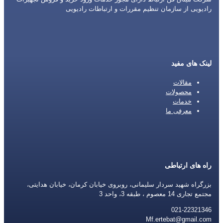
رادیویی از سازمان تنظیم مقررات و ارتباطات رادیویی
لینک های مفید
مقالات
محصولات
خدمات
معرفی ما
راه های ارتباطی
بزرگراه شهید سردار سلیمانی، روبروی خیابان کرمان، خیابان هدایتی،
مجتمع تجاری 14 معصوم ، طبقه 3، واحد 3
021-22321346
Mf.ertebat@gmail.com