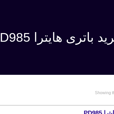
د باتری هایترا PD985
Showing th
 PD985