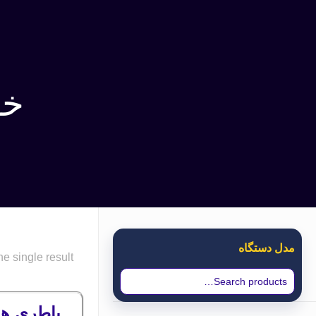
خری
مدل دستگاه
e single result
باطری هایترا