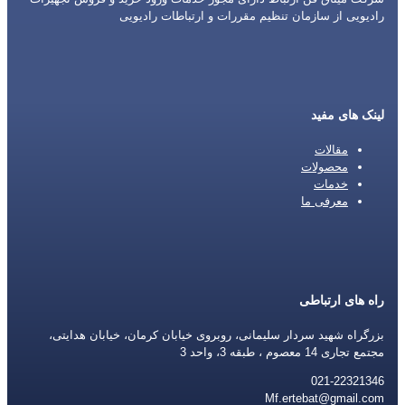
رادیویی از سازمان تنظیم مقررات و ارتباطات رادیویی
لینک های مفید
مقالات
محصولات
خدمات
معرفی ما
راه های ارتباطی
بزرگراه شهید سردار سلیمانی، روبروی خیابان کرمان، خیابان هدایتی،
مجتمع تجاری 14 معصوم ، طبقه 3، واحد 3
021-22321346
Mf.ertebat@gmail.com