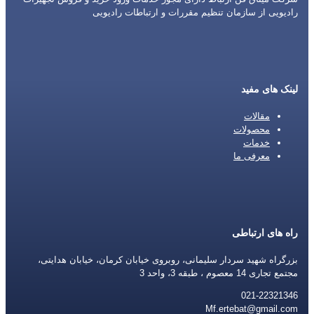
رادیویی از سازمان تنظیم مقررات و ارتباطات رادیویی
لینک های مفید
مقالات
محصولات
خدمات
معرفی ما
راه های ارتباطی
بزرگراه شهید سردار سلیمانی، روبروی خیابان کرمان، خیابان هدایتی،
مجتمع تجاری 14 معصوم ، طبقه 3، واحد 3
021-22321346
Mf.ertebat@gmail.com