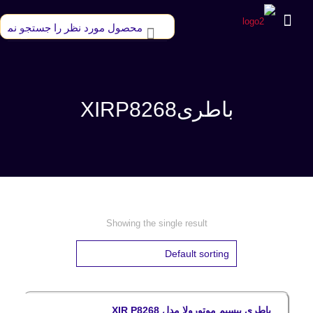
باطریXIRP8268
Showing the single result
باطری بیسیم موتورولا مدل XIR P8268