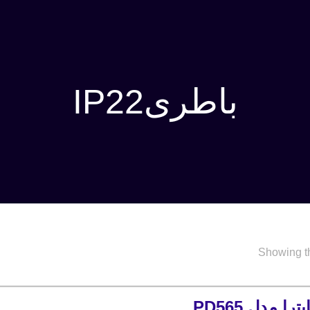
باطریIP22
Showing th
ا مدل PD565