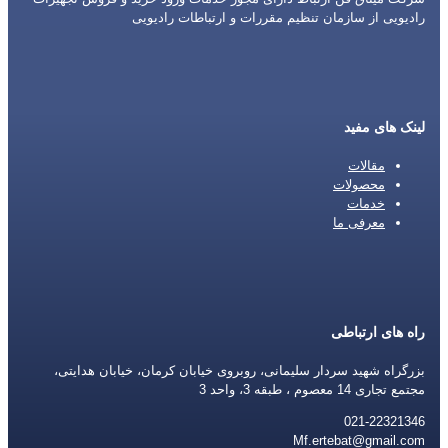
رادیویی از سازمان تنظیم مقررات و ارتباطات رادیویی
لینک های مفید
مقالات
محصولات
خدمات
معرفی ما
راه های ارتباطی
بزرگراه شهید سردار سلیمانی، روبروی خیابان کرمان، خیابان هدایتی،
مجتمع تجاری 14 معصوم ، طبقه 3، واحد 3
021-22321346
Mf.ertebat@gmail.com