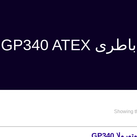
باطری GP340 ATEX
Showing th
باطری موتورولا GP340