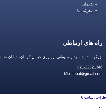
خدمات
معرفی ما
راه های ارتباطی
بزرگراه شهید سردار سلیمانی، روبروی خیابان کرمان، خیابان هدایتی، مجتمع تجاری 14 مع
021-22321346
Mf.ertebat@gmail.com
طراحی سایت با
rayanweb.com