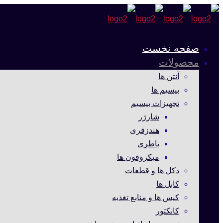
صفحه نخست
محصولات
آنتن ها
بیسیم ها
تجهیزات بیسیم
شارژر
هندزفری
باطری
میکروفون ها
دکل ها و قطعات
کابل ها
کیس ها و منابع تغذیه
کانکتور