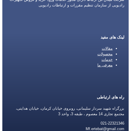
رادیویی از سازمان تنظیم مقررات و ارتباطات رادیویی
لینک های مفید
مقالات
محصولات
خدمات
معرفی ما
راه های ارتباطی
بزرگراه شهید سردار سلیمانی، روبروی خیابان کرمان، خیابان هدایتی،
مجتمع تجاری 14 معصوم ، طبقه 3، واحد 3
021-22321346
Mf.ertebat@gmail.com