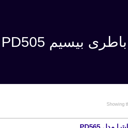
باطری بیسیم PD505
Showing th
ا مدل PD565