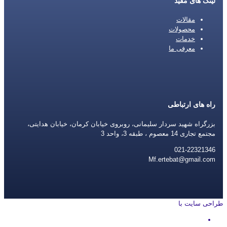
لینک های مفید
مقالات
محصولات
خدمات
معرفی ما
راه های ارتباطی
بزرگراه شهید سردار سلیمانی، روبروی خیابان کرمان، خیابان هدایتی،
مجتمع تجاری 14 معصوم ، طبقه 3، واحد 3
021-22321346
Mf.ertebat@gmail.com
طراحی سایت با
rayanweb.com