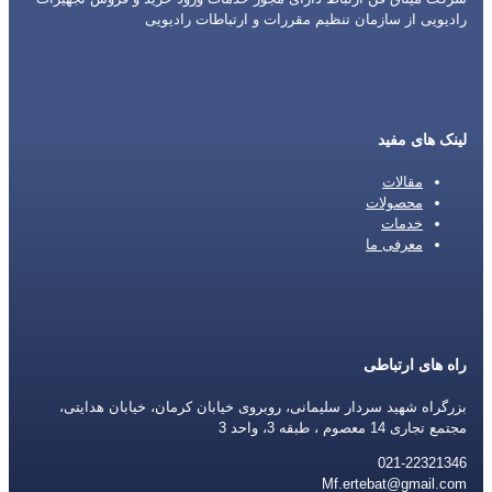
رادیویی از سازمان تنظیم مقررات و ارتباطات رادیویی
لینک های مفید
مقالات
محصولات
خدمات
معرفی ما
راه های ارتباطی
بزرگراه شهید سردار سلیمانی، روبروی خیابان کرمان، خیابان هدایتی،
مجتمع تجاری 14 معصوم ، طبقه 3، واحد 3
021-22321346
Mf.ertebat@gmail.com