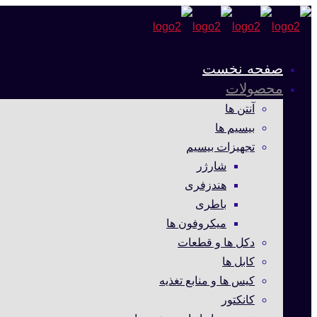
صفحه نخست
محصولات
آنتن ها
بیسیم ها
تجهیزات بیسیم
شارژر
هندزفری
باطری
میکروفون ها
دکل ها و قطعات
کابل ها
کیس ها و منابع تغذیه
کانکتور