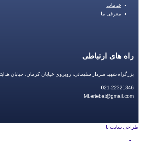
خدمات
معرفی ما
راه های ارتباطی
بزرگراه شهید سردار سلیمانی، روبروی خیابان کرمان، خیابان هدایتی، مجتمع تجاری 14 مع
021-22321346
Mf.ertebat@gmail.com
طراحی سایت با
rayanweb.com