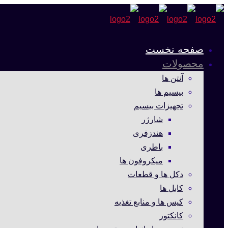
صفحه نخست
محصولات
آنتن ها
بیسیم ها
تجهیزات بیسیم
شارژر
هندزفری
باطری
میکروفون ها
دکل ها و قطعات
کابل ها
کیس ها و منابع تغذیه
کانکتور