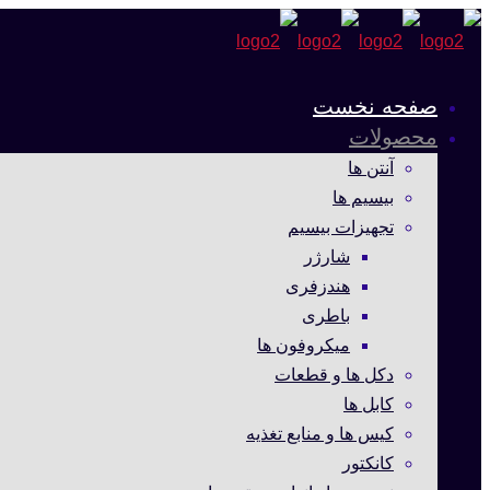
صفحه نخست
محصولات
آنتن ها
بیسیم ها
تجهیزات بیسیم
شارژر
هندزفری
باطری
میکروفون ها
دکل ها و قطعات
کابل ها
کیس ها و منابع تغذیه
کانکتور