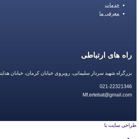
خدمات
معرفی ما
راه های ارتباطی
بزرگراه شهید سردار سلیمانی، روبروی خیابان کرمان، خیابان هدایتی، مجتمع تجاری 14 مع
021-22321346
Mf.ertebat@gmail.com
طراحی سایت با
rayanweb.com