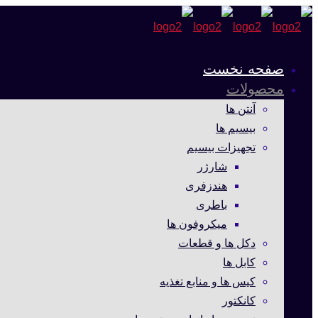
صفحه نخست
محصولات
آنتن ها
بیسیم ها
تجهیزات بیسیم
شارژر
هندزفری
باطری
میکروفون ها
دکل ها و قطعات
کابل ها
کیس ها و منابع تغذیه
کانکتور