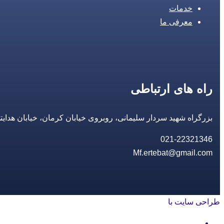
خدمات
معرفی ما
راه های ارتباطی
بزرگراه شهید سردار سلیمانی، روبروی خیابان کرمان، خیابان هدایتی، مجتمع تجاری 14 مع
021-22321346
Mf.ertebat@gmail.com
طراحی سایت با
rayanweb.com