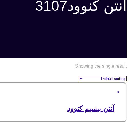
آنتن کنوود3107
Showing the single result
آنتن بیسیم کنوود