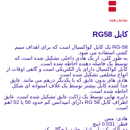
نمایش همه
کابل RG58
RG-58 یک کابل کواکسیال است که برای اهداف سیم
کشی استفاده می شود.
به طور کلی، از یک هادی داخلی تشکیل شده است که
توسط یک فاصله دهنده احاطه شده است.
کابل کواکسیال دارای بار الکتریکی است و گاهی اوقات از
انواع مختلفی تشکیل شده است
هادی های بدون عایق که با یکدیگر درهم می مانند. عایق
جدا کننده کابل بیشتر توسط یک غلاف استوانه ای شکل
احاطه شده است.
دایره نهایی توسط یک ژاکت عایق تشکیل شده است. عایق
اطراف کابل RG 58 دارای امپدانس کم حدود 50 یا 52 اهم
است.
هادی: مس
قطر: 0.031 اینچ
دی الکتریک: پلی اتیلن جامد با چگالی کم.