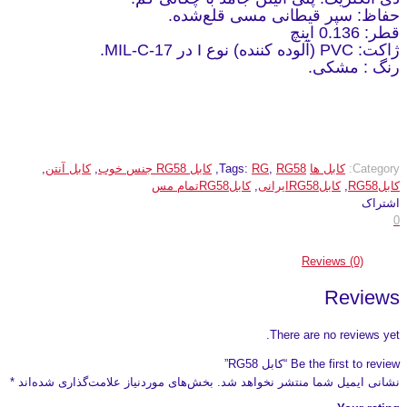
حفاظ: سپر قیطانی مسی قلع‌شده.
قطر: 0.136 اینچ
ژاکت: PVC (آلوده کننده) نوع I در MIL-C-17.
رنگ : مشکی.
Category:
کابل ها
RG58
,
RG
Tags:
,
کابل RG58 جنس خوب
,
کابل آنتن
,
کابلRG58
,
کابلRG58ایرانی
,
کابلRG58تمام مس
اشتراک
0
Reviews (0)
Reviews
There are no reviews yet.
Be the first to review “کابل RG58”
نشانی ایمیل شما منتشر نخواهد شد.
بخش‌های موردنیاز علامت‌گذاری شده‌اند
*