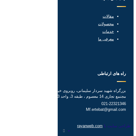
مقالات
محصولات
خدمات
معرفی ما
راه های ارتباطی
بزرگراه شهید سردار سلیمانی، روبروی خیابان کرمان، خیابان هدایتی،
مجتمع تجاری 14 معصوم ، طبقه 3، واحد 3
021-22321346
Mf.ertebat@gmail.com
طراحی سایت با
rayanweb.com