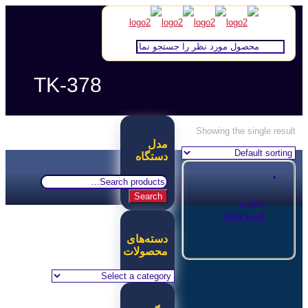
TK-378
Showing the single result
مدل
دستگاه
Search
for:
Search
باطری
کنوود3107
دسته‌های
محصولات