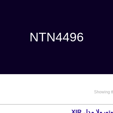
NTN4496
Showing th
باطری موتورولا مدل XIR