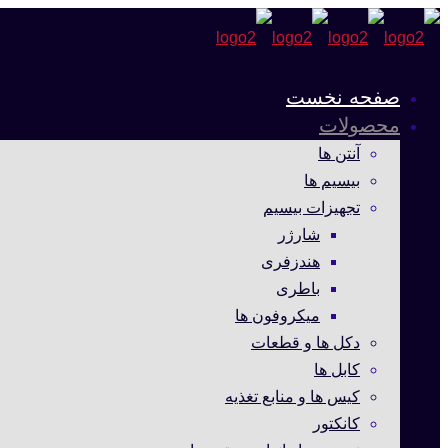
صفحه نخست
محصولات
آنتن ها
بیسیم ها
تجهیزات بیسیم
شارژر
هندزفری
باطری
میکروفون ها
دکل ها و قطعات
کابل ها
کیس ها و منابع تغذیه
کانکتور