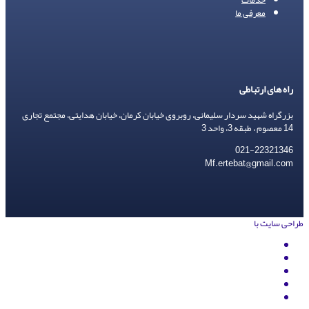
معرفی ما
راه های ارتباطی
بزرگراه شهید سردار سلیمانی، روبروی خیابان کرمان، خیابان هدایتی، مجتمع تجاری
14 معصوم ، طبقه 3، واحد 3
021-22321346
Mf.ertebat@gmail.com
طراحی سایت با
rayanweb.com