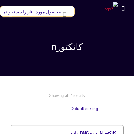
کانکتورn
Showing all 7 results
کانکتور N نر به BNC ماده