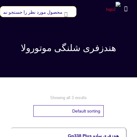
هندزفری شلنگی موتورولا
Showing all 3 results
هندزفری ساده Gp338 Plus