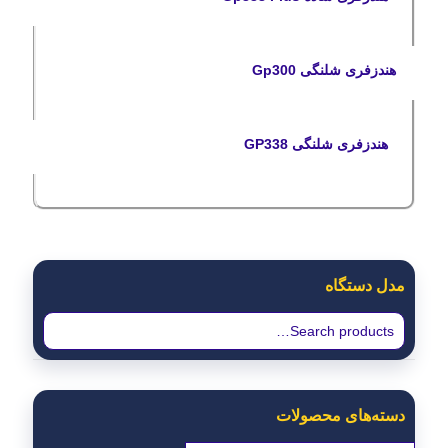
هندزفری شلنگی Gp300
هندزفری شلنگی GP338
مدل دستگاه
دسته‌های محصولات