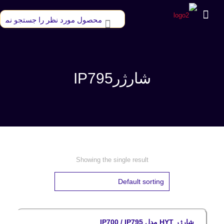
شارژرIP795
Showing the single result
شارژر HYT مدل IP700 / IP795