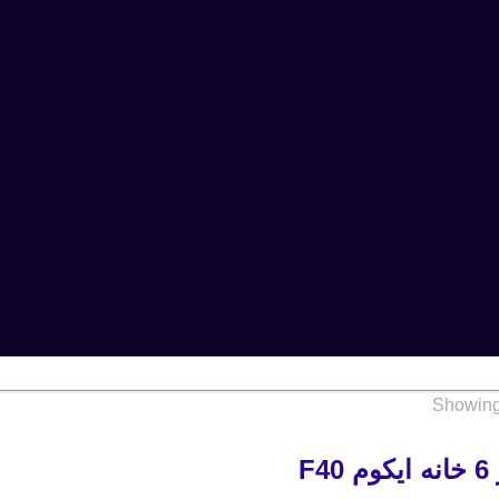
Showing 
F4