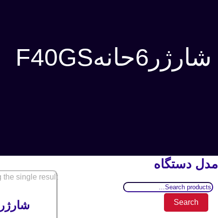
شارژر6حانهF40GS
مدل دستگاه
the single result
Search
for:
Search
شارژر 6 خانه ایکوم 0