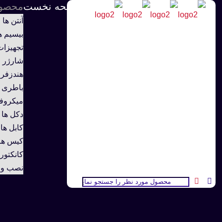
صفحه نخست
محصول
آنتن ها
بیسیم ه
تجهیزات
شارژر
هندزفر
باطری
میکروفو
دکل ها
کابل ها
کیس ها 
کانکتور
نصب و ر