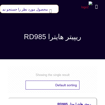
ریپیتر هایترا RD985
Showing the single result
ریپیتر هایترا مدل RD985