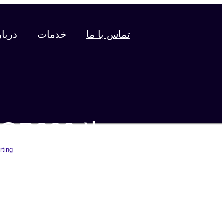
تماس با ما
خدمات
دربار
رید موتورولا GP339