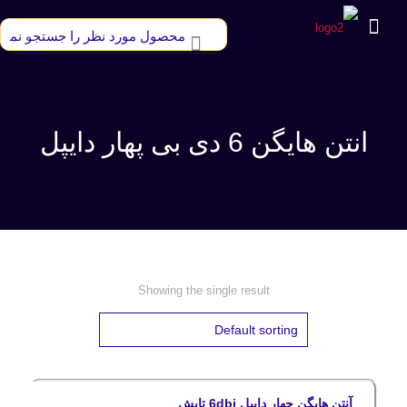
انتن هایگن 6 دی بی پهار دایپل
Showing the single result
آنتن هایگن چهار دایپل 6dbi تابش