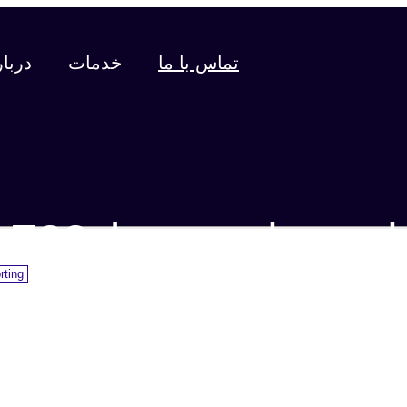
تماس با ما
خدمات
دربار
انتن دیاموند مدلF22