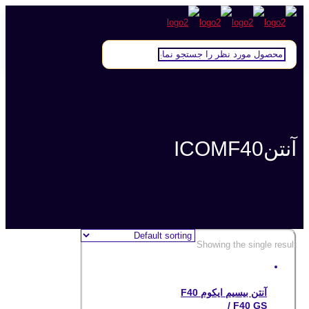
آنتنICOMF40
Showing the single result
آنتن بیسیم ایکوم F40
/ F40 GS