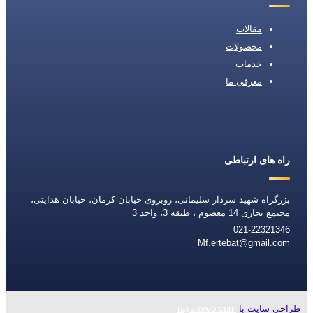
مقالات
محصولات
خدمات
معرفی ما
راه های ارتباطی
بزرگراه شهید سردار سلیمانی، روبروی خیابان کرمان، خیابان هدایتی،
مجتمع تجاری 14 معصوم ، طبقه 3، واحد 3
021-22321346
Mf.ertebat@gmail.com
طراحی سایت با
rayanweb.com